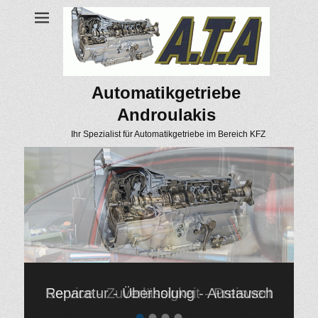
Automatikgetriebe
Androulakis
Ihr Spezialist für Automatikgetriebe im Bereich KFZ
Reparatur - Überholung - Austausch
Service - Zuverlässigkeit - Preiswert
•
•
•
•